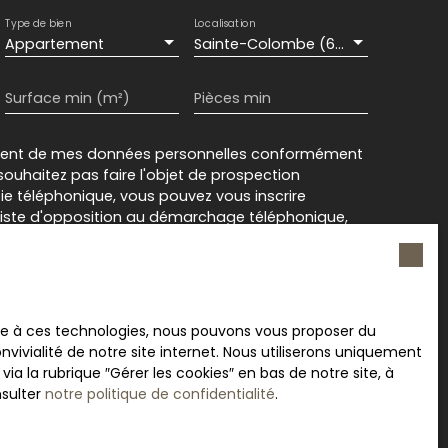
Type de bien
Localisation
Appartement
Sainte-Colombe (69560)
Surface min (m²)
Pièces min
ement de mes données personnelles conformément
souhaitez pas faire l'objet de prospection
e téléphonique, vous pouvez vous inscrire
 liste d'opposition au démarchage téléphonique,
L223-1 du code de la consommation, sur le site
.gouv.fr ou par courrier adressé à :
rvice Bloctel, CS 61311, 41013 BLOIS CEDEX.
ace à ces technologies, nous pouvons vous proposer du
sur le traitement de vos données personnelles,
vivialité de notre site internet. Nous utiliserons uniquement
otre
politique de confidentialité
.
 la rubrique ″Gérer les cookies″ en bas de notre site, à
nsulter
notre politique de confidentialité
.