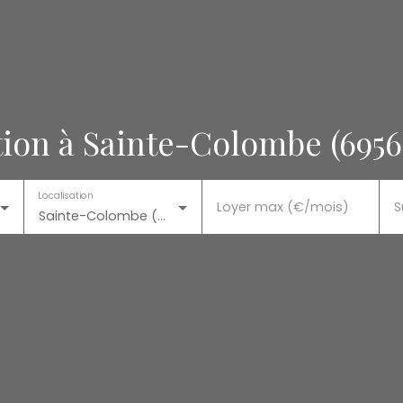
ion à Sainte-Colombe (6956
Localisation
Loyer max (€/mois)
S
Sainte-Colombe (69560)