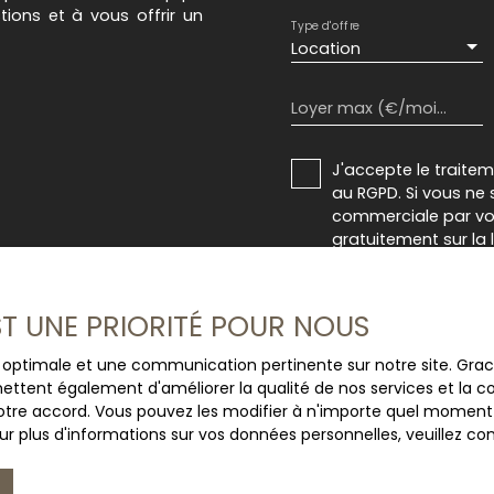
ions et à vous offrir un
Type d'offre
Location
Loyer max (€/mois)
J'accepte le trait
au RGPD. Si vous ne 
commerciale par voi
gratuitement sur la
prévu par l'article 
Internet www.bloctel
EST UNE PRIORITÉ POUR NOUS
Société Worldline, Se
ce optimale et une communication pertinente sur notre site. Gr
Pour en savoir plus 
ettent également d'améliorer la qualité de nos services et la con
veuillez consulter n
tre accord. Vous pouvez les modifier à n'importe quel moment via
r plus d'informations sur vos données personnelles, veuillez co