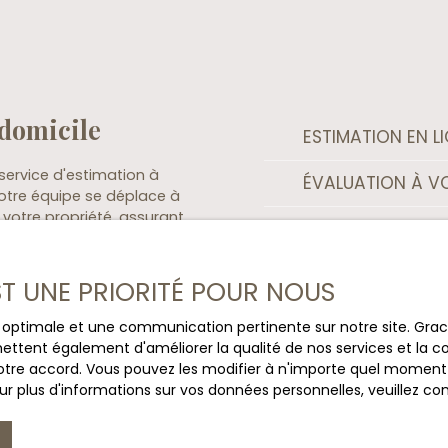
 domicile
ESTIMATION EN L
 service d'estimation à
ÉVALUATION À VO
Notre équipe se déplace à
otre propriété, assurant
SERVICE D'EMBEL
es détails spécifiques de
BIEN
er au mieux sa valeur
EST UNE PRIORITÉ POUR NOUS
SUIVI ET ACCOM
e évaluation immobilière
ce optimale et une communication pertinente sur notre site. Gr
que caractéristique
SERVICE UNIQUE 
ettent également d'améliorer la qualité de nos services et la con
olutions pour vous guider
tre accord. Vous pouvez les modifier à n'importe quel moment via
r plus d'informations sur vos données personnelles, veuillez co