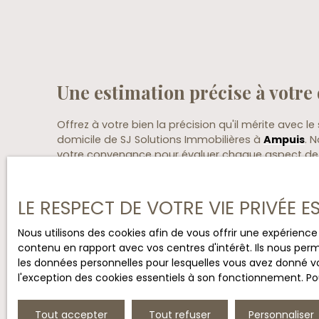
Une estimation précise à votre
Offrez à votre bien la précision qu'il mérite avec le
domicile de SJ Solutions Immobilières à
Ampuis
. 
votre convenance pour évaluer chaque aspect de v
une estimation personnalisée. En plongeant dans l
votre bien, nous affinons notre analyse pour reflét
réelle sur le marché.
LE RESPECT DE VOTRE VIE PRIVÉE 
Optez pour cette approche personnalisée pour un
Nous utilisons des cookies afin de vous offrir une expérien
qui transcende les chiffres, tenant compte de cha
contenu en rapport avec vos centres d'intérêt. Ils nous perm
unique de votre propriété. Faites confiance à SJ S
les données personnelles pour lesquelles vous avez donné vo
vers une évaluation à domicile complète et fiable.
l'exception des cookies essentiels à son fonctionnement. Pou
Tout accepter
Tout refuser
Personnaliser