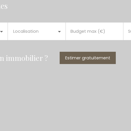
tes
Localisation
Budget max (€)
S
en immobilier ?
Estimer gratuitement