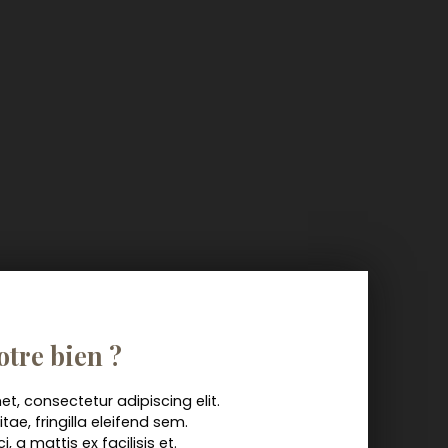
otre bien ?
t, consectetur adipiscing elit.
 vitae, fringilla eleifend sem.
 a mattis ex facilisis et.