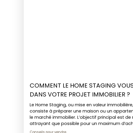
COMMENT LE HOME STAGING VO
DANS VOTRE PROJET IMMOBILIER ?
Le Home Staging, ou mise en valeur immobilière,
consiste à préparer une maison ou un appartem
le marché immobilier. L’objectif principal est de 
attrayant que possible pour un maximum d’ache
permettant ainsi de vendre plus rapidement et 
Conseils pour vendre