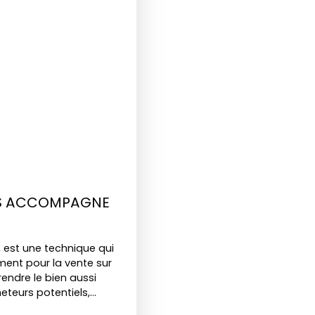
US ACCOMPAGNE
 est une technique qui
ent pour la vente sur
rendre le bien aussi
teurs potentiels,
souvent à un meilleur